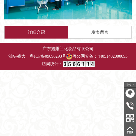
详细介绍
发表留言
广东施露兰化妆品有限公司
汕头盛大
粤
ICP备09098293号
粤公网安备：44051402000093
访问统计：