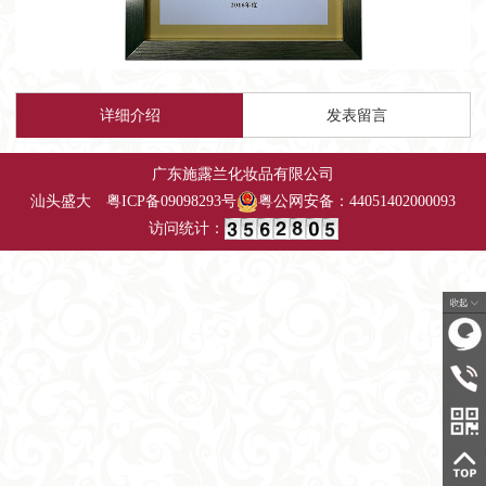
详细介绍
发表留言
广东施露兰化妆品有限公司
汕头盛大
粤
ICP备09098293号
粤公网安备：44051402000093
访问统计：